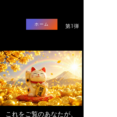
ホーム
第1弾
大当たり！
大当たり！
これをご覧のあなたが、