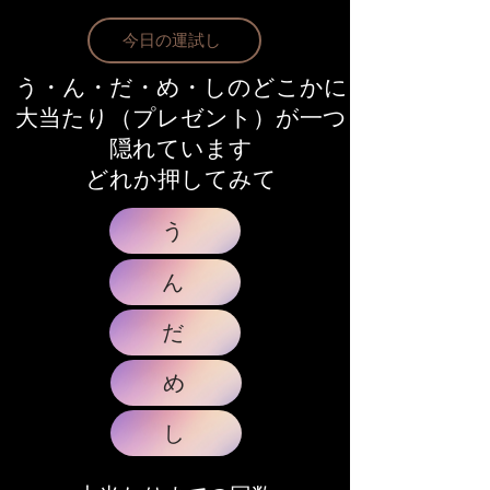
今日の運試し
う・ん・だ・め・しのどこかに
大当たり（プレゼント）が一つ
隠れています
​どれか押してみて
う
ん
だ
め
し